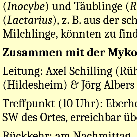
(
Inocybe
) und Täublinge (
R
(
Lactarius
), z. B. aus der 
Milchlinge, könnten zu find
Zusammen mit der Mykol
Leitung: Axel Schilling (R
(Hildesheim) & Jörg Albers 
Treffpunkt (10 Uhr): Eberh
SW des Ortes, erreichbar üb
Rückkehr: am Nachmittag.