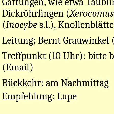
Gattungen, wie etwa Täubli
Dickröhrlingen (
Xerocomus
(
Inocybe
s.l.), Knollenblätt
Leitung: Bernt Grauwinkel 
Treffpunkt (10 Uhr): bitte b
(Email)
Rückkehr: am Nachmittag
Empfehlung: Lupe