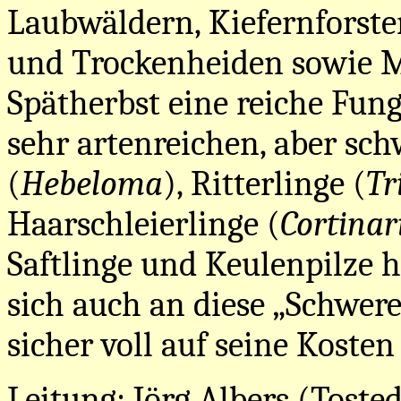
Laubwäldern, Kiefernforst
und Trockenheiden sowie M
Spätherbst eine reiche Fung
sehr artenreichen, aber sch
(
Hebeloma
), Ritterlinge (
Tr
Haarschleierlinge (
Cortinar
Saftlinge und Keulenpilze 
sich auch an diese „Schwere
sicher voll auf seine Kost
Leitung: Jörg Albers (Tosted