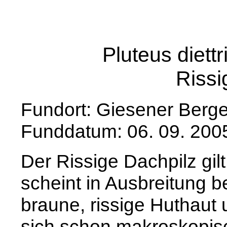
Pluteus diett
Rissi
Fundort: Giesener Berg
Funddatum: 06. 09. 200
Der Rissige Dachpilz gil
scheint in Ausbreitung b
braune, rissige Huthaut u
sich schon makroskopi