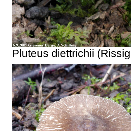
Pluteus diettrichii (Rissi